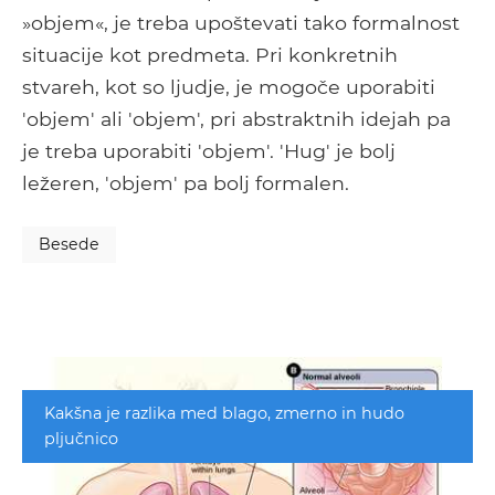
»objem«, je treba upoštevati tako formalnost
situacije kot predmeta. Pri konkretnih
stvareh, kot so ljudje, je mogoče uporabiti
'objem' ali 'objem', pri abstraktnih idejah pa
je treba uporabiti 'objem'. 'Hug' je bolj
ležeren, 'objem' pa bolj formalen.
Besede
Kakšna je razlika med blago, zmerno in hudo
pljučnico