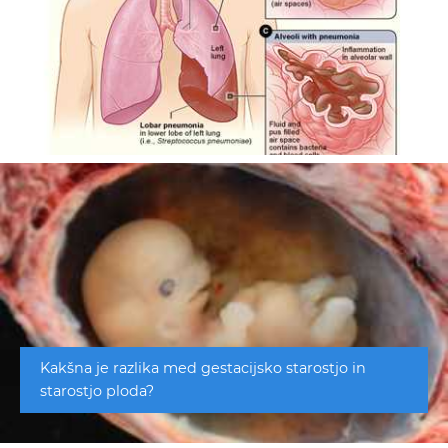
Kakšna je razlika med gestacijsko starostjo in
starostjo ploda?