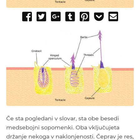
Share
Tweet
Share
Post
Pin
Add
Send
on
on
to
it
to
email
Facebook
Google+
Tumblr
Pocket
Če sta pogledani v slovar, sta obe besedi
medsebojni sopomenki. Oba vključujeta
držanje nekoga v naklonjenosti. Čeprav je res,