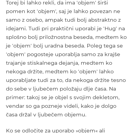
Torej bi lahko rekli, da ima 'objem' širši
pomen kot 'objem', saj je lahko povezan ne
samo z osebo, ampak tudi bolj abstraktno z
idejami. Tudi pri praktični uporabi je 'Hug' na
splošno bolj priložnostna beseda, medtem ko
je 'objem' bolj uradna beseda. Poleg tega se
'objem' pogosteje uporablja samo za krajše
trajanje stiskalnega dejanja, medtem ko
nekoga držite, medtem ko 'objem' lahko
uporabljate tudi za to, da nekoga držite tesno
do sebe v ljubečem položaju dlje časa. Na
primer: takoj se je objel s svojim dekletom,
vendar so ga pozneje videli, kako je dolgo
časa držal v ljubečem objemu.
Ko se odločite za uporabo »objem« ali