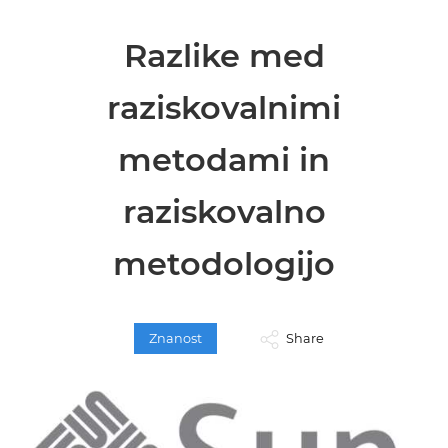
Razlike med
raziskovalnimi
metodami in
raziskovalno
metodologijo
Znanost
Share