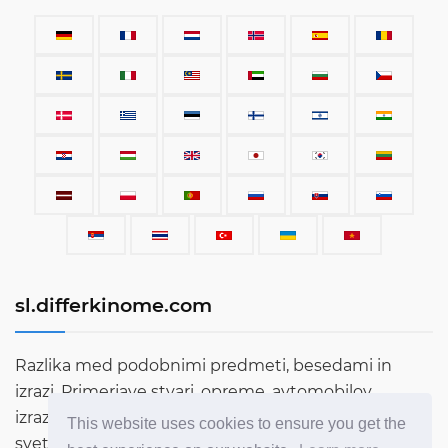
sl.differkinome.com
Razlika med podobnimi predmeti, besedami in
izrazi. Primerjave stvari, opreme, avtomobilov,
izrazov, ljudi in vsega drugega, kar obstaja na tem
This website uses cookies to ensure you get the
svetu.