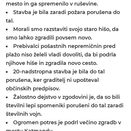
mesto in ga spremenilo v ruševine.
Stavba je bila zaradi požara porušena do
tal.
Morali smo razstaviti svojo staro hišo, da
smo lahko zgradili povsem novo.
Prebivalci pošastnih nepremičnin pred
plažo niso želeli vladi dovoliti, da bi podrla
njihove hiše in zgradila novo cesto.
20-nadstropna stavba je bila do tal
porušena, ker graditelj ni upošteval
občinskih predpisov.
Žalostno dejstvo v zgodovini je, da so bili
številni lepi spomeniki porušeni do tal zaradi
številnih vojn.
Ogromen potres je podrl večino zgradb v
mestu Katmandu.