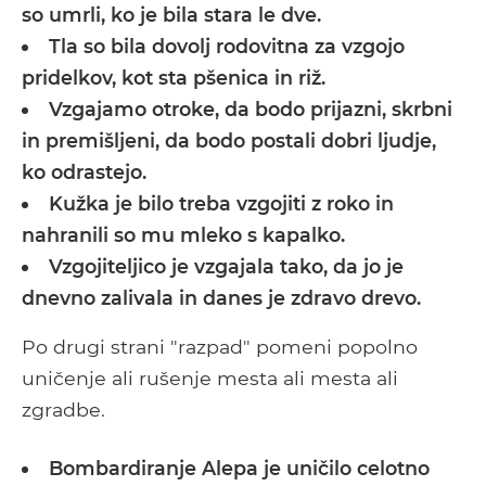
so umrli, ko je bila stara le dve.
Tla so bila dovolj rodovitna za vzgojo
pridelkov, kot sta pšenica in riž.
Vzgajamo otroke, da bodo prijazni, skrbni
in premišljeni, da bodo postali dobri ljudje,
ko odrastejo.
Kužka je bilo treba vzgojiti z roko in
nahranili so mu mleko s kapalko.
Vzgojiteljico je vzgajala tako, da jo je
dnevno zalivala in danes je zdravo drevo.
Po drugi strani "razpad" pomeni popolno
uničenje ali rušenje mesta ali mesta ali
zgradbe.
Bombardiranje Alepa je uničilo celotno