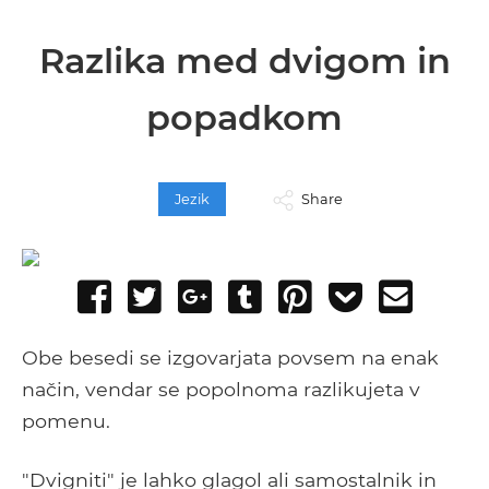
Razlika med dvigom in
popadkom
Jezik
Share
Share
Tweet
Share
Post
Pin
Add
Send
on
on
to
it
to
email
Facebook
Google+
Tumblr
Pocket
Obe besedi se izgovarjata povsem na enak
način, vendar se popolnoma razlikujeta v
pomenu.
"Dvigniti" je lahko glagol ali samostalnik in