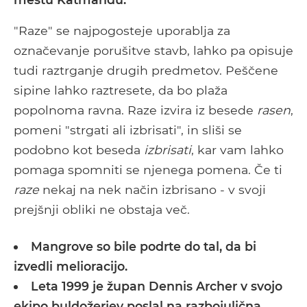
"Raze" se najpogosteje uporablja za
označevanje porušitve stavb, lahko pa opisuje
tudi raztrganje drugih predmetov. Peščene
sipine lahko raztresete, da bo plaža
popolnoma ravna. Raze izvira iz besede
rasen
,
pomeni "strgati ali izbrisati", in sliši se
podobno kot beseda
izbrisati
, kar vam lahko
pomaga spomniti se njenega pomena. Če ti
raze
nekaj na nek način izbrisano - v svoji
prejšnji obliki ne obstaja več.
Mangrove so bile podrte do tal, da bi
izvedli melioracijo.
Leta 1999 je župan Dennis Archer v svojo
ekipo buldožerjev poslal na razbojulična