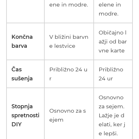
ene in modre.
elene in
modre.
Običajno l
Končna
V bližini barvn
ažji od bar
barva
e lestvice
vne karte
Čas
Približno 24 u
Približno
sušenja
r
24 ur
Osnovno
Stopnja
za sejem.
Osnovno za s
spretnosti
Lažje je d
ejem
DIY
elati, ker j
e lepši.