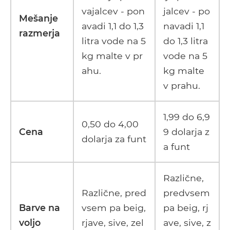
vajalcev - pon
jalcev - po
Mešanje
avadi 1,1 do 1,3
navadi 1,1
razmerja
litra vode na 5
do 1,3 litra
kg malte v pr
vode na 5
ahu.
kg malte
v prahu.
1,99 do 6,9
0,50 do 4,00
Cena
9 dolarja z
dolarja za funt
a funt
Različne,
Različne, pred
predvsem
Barve na
vsem pa beig,
pa beig, rj
voljo
rjave, sive, zel
ave, sive, z