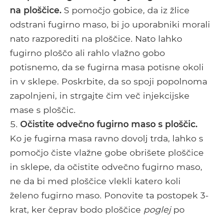
na ploščice.
S pomočjo gobice, da iz žlice
odstrani fugirno maso, bi jo uporabniki morali
nato razporediti na ploščice. Nato lahko
fugirno ploščo ali rahlo vlažno gobo
potisnemo, da se fugirna masa potisne okoli
in v sklepe. Poskrbite, da so spoji popolnoma
zapolnjeni, in strgajte čim več injekcijske
mase s ploščic.
Očistite odvečno fugirno maso s ploščic.
Ko je fugirna masa ravno dovolj trda, lahko s
pomočjo čiste vlažne gobe obrišete ploščice
in sklepe, da očistite odvečno fugirno maso,
ne da bi med ploščice vlekli katero koli
želeno fugirno maso. Ponovite ta postopek 3-
krat, ker čeprav bodo ploščice
poglej
po