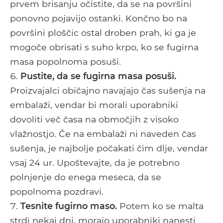
prvem brisanju očistite, da se na površini
ponovno pojavijo ostanki. Končno bo na
površini ploščic ostal droben prah, ki ga je
mogoče obrisati s suho krpo, ko se fugirna
masa popolnoma posuši.
Pustite, da se fugirna masa posuši.
Proizvajalci običajno navajajo čas sušenja na
embalaži, vendar bi morali uporabniki
dovoliti več časa na območjih z visoko
vlažnostjo. Če na embalaži ni naveden čas
sušenja, je najbolje počakati čim dlje, vendar
vsaj 24 ur. Upoštevajte, da je potrebno
polnjenje do enega meseca, da se
popolnoma pozdravi.
Tesnite fugirno maso.
Potem ko se malta
strdi nekaj dni, morajo uporabniki nanesti