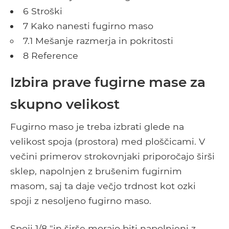
6 Stroški
7 Kako nanesti fugirno maso
7.1 Mešanje razmerja in pokritosti
8 Reference
Izbira prave fugirne mase za
skupno velikost
Fugirno maso je treba izbrati glede na
velikost spoja (prostora) med ploščicami. V
večini primerov strokovnjaki priporočajo širši
sklep, napolnjen z brušenim fugirnim
masom, saj ta daje večjo trdnost kot ozki
spoji z nesoljeno fugirno maso.
Spoji 1/8 "in širše morajo biti napolnjeni z