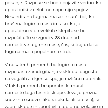
pokanje. Razpoke se bodo pojavile vedno, ko
uporabniki v celoti ne napolnijo spojev.
Nesandirana fugirna masa se skrči bolj kot
brušena fugirna masa in tako, ko jo
uporabimo v prevelikih sklepih, se bo
razpočila. To se zgodi v 28 dneh od
namestitve fugirne mase, čas, ki traja, da se
fugirna masa popolnoma strdi.
V nekaterih primerih bo fugirna masa
razpokana zaradi gibanja v sklepu, pogosto
na vogalih ali kjer se spojijo različni materiali.
V takih primerih bi uporabniki morali
namesto tega tesniti sklepe. Jeza je prožna
snov (na osnovi silikona, akrila ali lateksa), ki
zapre sklepe in zagotavlja toplotno izolacijo in