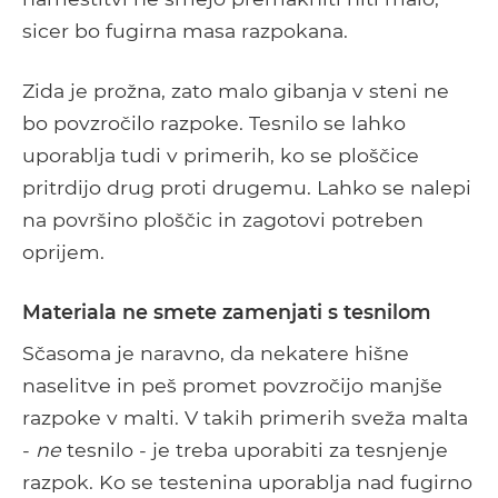
sicer bo fugirna masa razpokana.
Zida je prožna, zato malo gibanja v steni ne
bo povzročilo razpoke. Tesnilo se lahko
uporablja tudi v primerih, ko se ploščice
pritrdijo drug proti drugemu. Lahko se nalepi
na površino ploščic in zagotovi potreben
oprijem.
Materiala ne smete zamenjati s tesnilom
Sčasoma je naravno, da nekatere hišne
naselitve in peš promet povzročijo manjše
razpoke v malti. V takih primerih sveža malta
-
ne
tesnilo - je treba uporabiti za tesnjenje
razpok. Ko se testenina uporablja nad fugirno