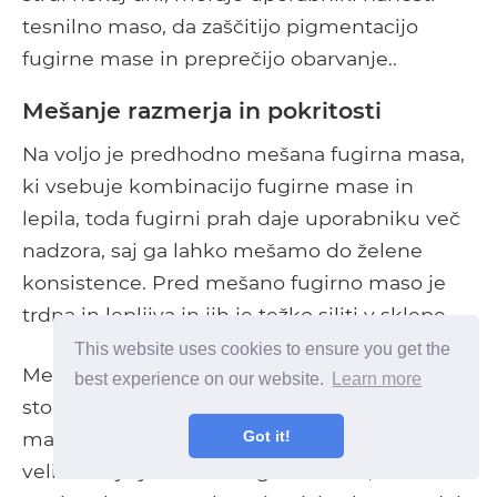
tesnilno maso, da zaščitijo pigmentacijo
fugirne mase in preprečijo obarvanje..
Mešanje razmerja in pokritosti
Na voljo je predhodno mešana fugirna masa,
ki vsebuje kombinacijo fugirne mase in
lepila, toda fugirni prah daje uporabniku več
nadzora, saj ga lahko mešamo do želene
konsistence. Pred mešano fugirno maso je
trdna in lepljiva in jih je težko siliti v sklepe.
This website uses cookies to ensure you get the
Mešanje praška za fugiranje je enostavno
best experience on our website.
Learn more
storiti z vedrom in gladilko. Najprej dodajte
Got it!
malo vode v vedro, nato pa dodajte prašek -
veliko težje je mešati fugirno maso, če to