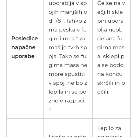
uporablja v sp
Če se na v
ojih manjših o
ečjih skle
d 1/8 ", lahko z
pih upora
rna peska v fu
blja neob
Posledice
girni masi" za
delana fu
napačne
mašijo "vrh sp
girna mas
uporabe
oja. Tako se fu
a, sklepi p
girna masa ne
a se bodo
more spustiti
na koncu
v spoj, ne bo z
skrčili in p
lepila in se po
očili.
zneje razpočil
a.
Lepilo za
Lepilo za poln
polnjenje