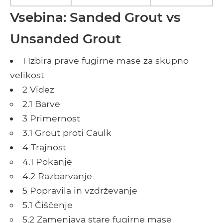
Vsebina: Sanded Grout vs
Unsanded Grout
1 Izbira prave fugirne mase za skupno
velikost
2 Videz
2.1 Barve
3 Primernost
3.1 Grout proti Caulk
4 Trajnost
4.1 Pokanje
4.2 Razbarvanje
5 Popravila in vzdrževanje
5.1 Čiščenje
5.2 Zamenjava stare fugirne mase