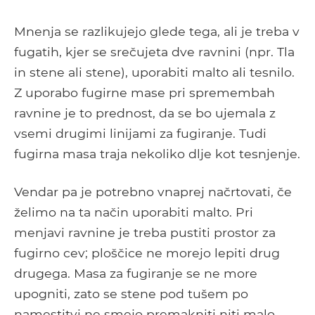
Mnenja se razlikujejo glede tega, ali je treba v
fugatih, kjer se srečujeta dve ravnini (npr. Tla
in stene ali stene), uporabiti malto ali tesnilo.
Z uporabo fugirne mase pri spremembah
ravnine je to prednost, da se bo ujemala z
vsemi drugimi linijami za fugiranje. Tudi
fugirna masa traja nekoliko dlje kot tesnjenje.
Vendar pa je potrebno vnaprej načrtovati, če
želimo na ta način uporabiti malto. Pri
menjavi ravnine je treba pustiti prostor za
fugirno cev; ploščice ne morejo lepiti drug
drugega. Masa za fugiranje se ne more
upogniti, zato se stene pod tušem po
namestitvi ne smejo premakniti niti malo,