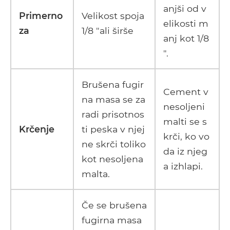
anjši od v
Primerno
Velikost spoja
elikosti m
za
1/8 "ali širše
anj kot 1/8
".
Brušena fugir
Cement v
na masa se za
nesoljeni
radi prisotnos
malti se s
Krčenje
ti peska v njej
krči, ko vo
ne skrči toliko
da iz njeg
kot nesoljena
a izhlapi.
malta.
Če se brušena
fugirna masa