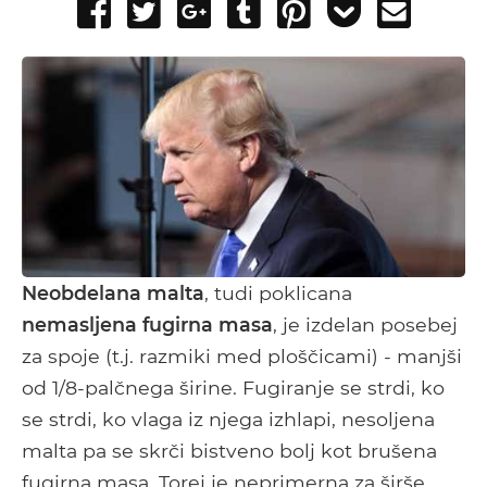
Share
Tweet
Share
Post
Pin
Add
Send
on
on
to
it
to
email
Facebook
Google+
Tumblr
Pocket
Neobdelana malta
, tudi poklicana
nemasljena fugirna masa
, je izdelan posebej
za spoje (t.j. razmiki med ploščicami) - manjši
od 1/8-palčnega širine. Fugiranje se strdi, ko
se strdi, ko vlaga iz njega izhlapi, nesoljena
malta pa se skrči bistveno bolj kot brušena
fugirna masa. Torej je neprimerna za širše