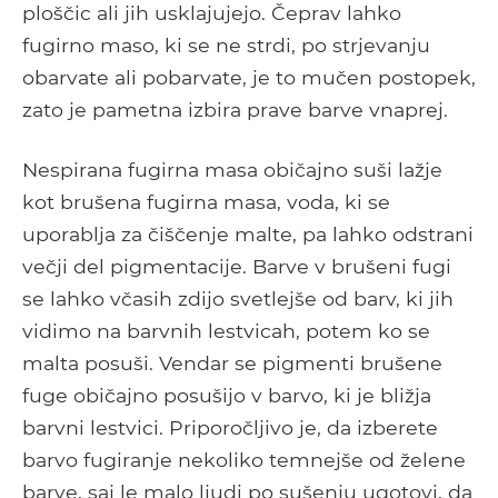
ploščic ali jih usklajujejo. Čeprav lahko
fugirno maso, ki se ne strdi, po strjevanju
obarvate ali pobarvate, je to mučen postopek,
zato je pametna izbira prave barve vnaprej.
Nespirana fugirna masa običajno suši lažje
kot brušena fugirna masa, voda, ki se
uporablja za čiščenje malte, pa lahko odstrani
večji del pigmentacije. Barve v brušeni fugi
se lahko včasih zdijo svetlejše od barv, ki jih
vidimo na barvnih lestvicah, potem ko se
malta posuši. Vendar se pigmenti brušene
fuge običajno posušijo v barvo, ki je bližja
barvni lestvici. Priporočljivo je, da izberete
barvo fugiranje nekoliko temnejše od želene
barve, saj le malo ljudi po sušenju ugotovi, da