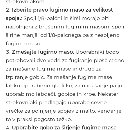
strokovnjakom.
Izberite pravo fugirno maso za velikost
spoja.
: Spoji 1/8-palčni in širši morajo biti
napolnjeni z brušenim fugirnim masom, spoji
širine manjši od 1/8-palčnega pa z nesoljeno
fugirno maso.
Zmešajte fugirno maso.
Uporabniki bodo
potrebovali dve vedri za fugiranje ploščic: eno
za mešanje fugirne mase in drugo za
izpiranje gobic. Za mešanje fugirne mase
lahko uporabimo gladilko, za nanašanje pa jo
uporabimo lebdeči, gobice in krpe. Nekateri
strokovnjaki predlagajo uporabo cevne
vrečke za polnjenje spojev z malto, vendar je
to v praksi pogosto težko.
Uporabite gobo za širjenje fugirne mase