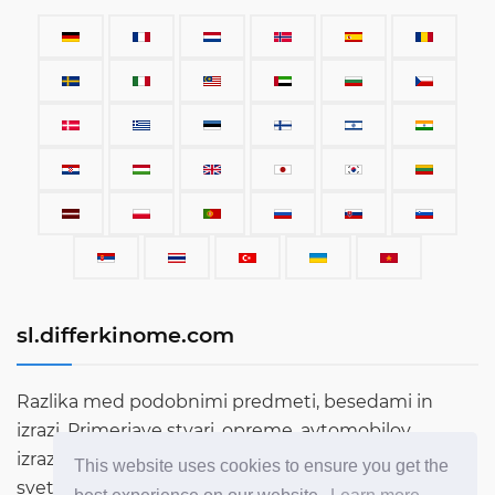
sl.differkinome.com
Razlika med podobnimi predmeti, besedami in
izrazi. Primerjave stvari, opreme, avtomobilov,
izrazov, ljudi in vsega drugega, kar obstaja na tem
This website uses cookies to ensure you get the
svetu.