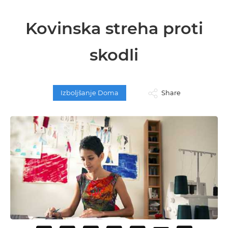
Kovinska streha proti
skodli
Izboljšanje Doma
Share