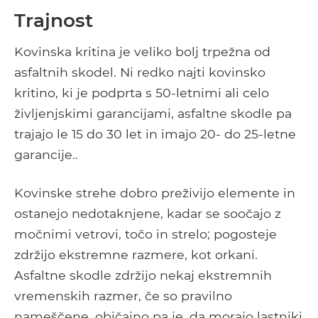
Trajnost
Kovinska kritina je veliko bolj trpežna od
asfaltnih skodel. Ni redko najti kovinsko
kritino, ki je podprta s 50-letnimi ali celo
življenjskimi garancijami, asfaltne skodle pa
trajajo le 15 do 30 let in imajo 20- do 25-letne
garancije..
Kovinske strehe dobro preživijo elemente in
ostanejo nedotaknjene, kadar se soočajo z
močnimi vetrovi, točo in strelo; pogosteje
zdržijo ekstremne razmere, kot orkani.
Asfaltne skodle zdržijo nekaj ekstremnih
vremenskih razmer, če so pravilno
nameščene, običajno pa je, da morajo lastniki