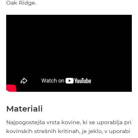
Oak Ridge.
Materiali
Najpogostejša vrsta kovine, ki se uporablja pri
kovinskih strešnih kritinah, je jeklo, v uporabi