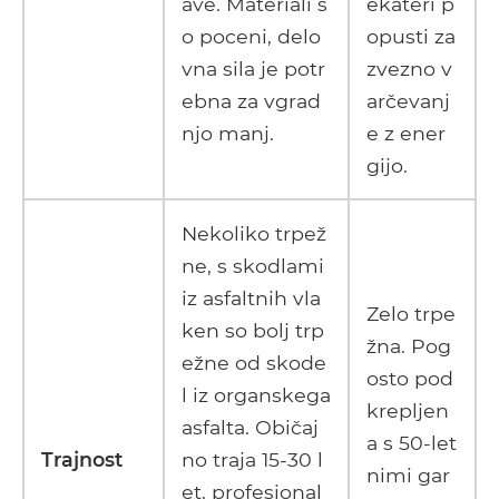
ave. Materiali s
ekateri p
o poceni, delo
opusti za
vna sila je potr
zvezno v
ebna za vgrad
arčevanj
njo manj.
e z ener
gijo.
Nekoliko trpež
ne, s skodlami
iz asfaltnih vla
Zelo trpe
ken so bolj trp
žna. Pog
ežne od skode
osto pod
l iz organskega
krepljen
asfalta. Običaj
a s 50-let
Trajnost
no traja 15-30 l
nimi gar
et, profesional