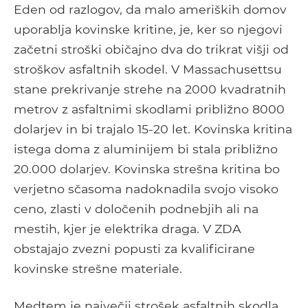
Eden od razlogov, da malo ameriških domov
uporablja kovinske kritine, je, ker so njegovi
začetni stroški običajno dva do trikrat višji od
stroškov asfaltnih skodel. V Massachusettsu
stane prekrivanje strehe na 2000 kvadratnih
metrov z asfaltnimi skodlami približno 8000
dolarjev in bi trajalo 15-20 let. Kovinska kritina
istega doma z aluminijem bi stala približno
20.000 dolarjev. Kovinska strešna kritina bo
verjetno sčasoma nadoknadila svojo visoko
ceno, zlasti v določenih podnebjih ali na
mestih, kjer je elektrika draga. V ZDA
obstajajo zvezni popusti za kvalificirane
kovinske strešne materiale.
Medtem je največji strošek asfaltnih skodla