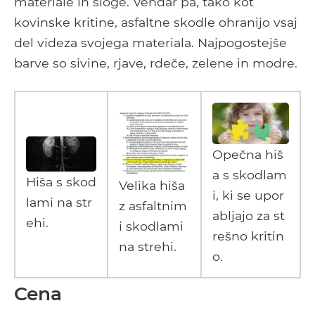
materiale in sloge. Vendar pa, tako kot
kovinske kritine, asfaltne skodle ohranijo vsaj
del videza svojega materiala. Najpogostejše
barve so sivine, rjave, rdeče, zelene in modre.
Opečna hiš
a s skodlam
Hiša s skod
Velika hiša
i, ki se upor
lami na str
z asfaltnim
abljajo za st
ehi.
i skodlami
rešno kritin
na strehi.
o.
Cena