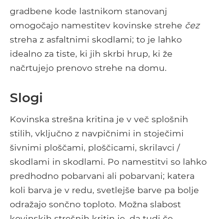
gradbene kode lastnikom stanovanj
omogočajo namestitev kovinske strehe
čez
streha z asfaltnimi skodlami; to je lahko
idealno za tiste, ki jih skrbi hrup, ki že
načrtujejo prenovo strehe na domu.
Slogi
Kovinska strešna kritina je v več splošnih
stilih, vključno z navpičnimi in stoječimi
šivnimi ploščami, ploščicami, skrilavci /
skodlami in skodlami. Po namestitvi so lahko
predhodno pobarvani ali pobarvani; katera
koli barva je v redu, svetlejše barve pa bolje
odražajo sončno toploto. Možna slabost
kovinskih strešnih kritin je, da tudi če