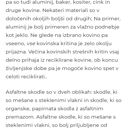
pa so tudi aluminij, baker, kositer, cink in
druge kovine. Nekateri materiali so v
določenih okoljih boljši od drugih; Na primer,
aluminij je bolj primeren za vlažno podnebje
kot jeklo. Ne glede na izbrano kovino pa
vseeno,
vse
kovinska kritina je zelo okolju
prijazna. Večina kovinskih strešnih kritin vsaj
delno prihaja iz reciklirane kovine, ob koncu
življenjske dobe pa je mogoče kovino spet v
celoti reciklirati..
Asfaltne skodle so v dveh oblikah: skodle, ki
so mešane s steklenimi vlakni in skodle, ki so
organske, papirnata skodla z asfaltnim
premazom. Asfaltne skodle, ki so mešane s
steklenimi vlakni, so bolj priljubljene od