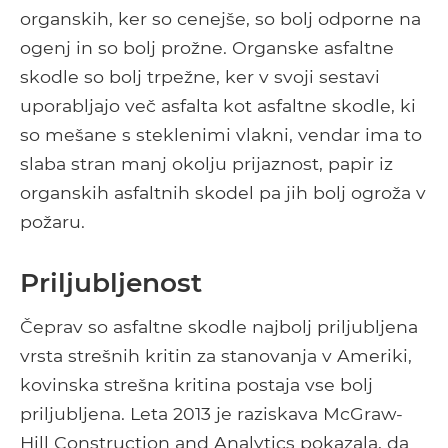
organskih, ker so cenejše, so bolj odporne na
ogenj in so bolj prožne. Organske asfaltne
skodle so bolj trpežne, ker v svoji sestavi
uporabljajo več asfalta kot asfaltne skodle, ki
so mešane s steklenimi vlakni, vendar ima to
slaba stran manj okolju prijaznost, papir iz
organskih asfaltnih skodel pa jih bolj ogroža v
požaru.
Priljubljenost
Čeprav so asfaltne skodle najbolj priljubljena
vrsta strešnih kritin za stanovanja v Ameriki,
kovinska strešna kritina postaja vse bolj
priljubljena. Leta 2013 je raziskava McGraw-
Hill Construction and Analytics pokazala, da