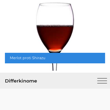
Merlot proti Shirazu
Differkinome