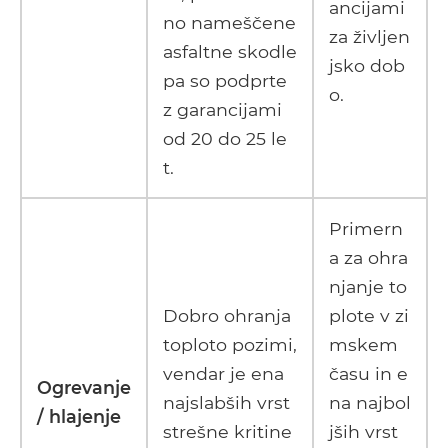
ancijami
no nameščene
za življen
asfaltne skodle
jsko dob
pa so podprte
o.
z garancijami
od 20 do 25 le
t.
Primern
a za ohra
njanje to
Dobro ohranja
plote v zi
toploto pozimi,
mskem
vendar je ena
času in e
Ogrevanje
najslabših vrst
na najbol
/ hlajenje
strešne kritine
jših vrst