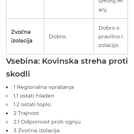
uminij m
anj.
Dobro s
Zvočna
Dobro.
pravilno i
izolacija
zolacijo.
Vsebina: Kovinska streha proti
skodli
1 Regionalna vprašanja
1.1 ostati hladen
1.2 ostati toplo
2 Trajnost
2.1 Odpornost proti ognju
3 Zvočna izolacija