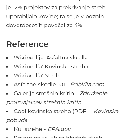
je 12% projektov za prekrivanje streh
uporabljalo kovine; ta se je v poznih
devetdesetih povečal za 4%.
Reference
Wikipedija: Asfaltna skodla
Wikipedia: Kovinska streha
Wikipedia: Streha
Asfaltne skodle 101 -
BobVila.com
Galerija strešnih kritin -
Združenje
proizvajalcev strešnih kritin
Cool kovinska streha (PDF) -
Kovinska
pobuda
Kul strehe -
EPA.gov
Smernice za izbiro hladnih streh -