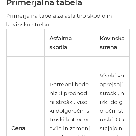
Primerjalna tabela
Primerjalna tabela za asfaltno skodlo in
kovinsko streho
Asfaltna
Kovinska
skodla
streha
Visoki vn
Potrebni bodo
aprejšnji
nizki predhod
stroški, n
ni stroški, viso
izki dolg
ki dolgoročni s
oročni st
troški kot popr
roški. Ob
Cena
avila in zamenj
stajajo n