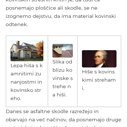
posnemajo ploščice ali skodle, se ne
izognemo dejstvu, da ima material kovinski
odtenek.
Slika od
Lepa hiša s k
blizu ko
Hiše s kovins
amnitimi zu
vinske s
kimi streham
nanjostmi in
trehe n
i.
kovinsko str
a hiši.
eho.
Danes se asfaltne skodle razrežejo in
obarvajo na več načinov, da posnemajo druge