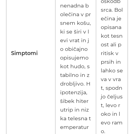
oškodb
nenadna b
srca. Bol
olečina v pr
ečina je
snem košu,
opisana
ki se širi v l
kot tesn
evi vrat in j
ost ali p
o običajno
Simptomi
ritisk v
opisujemo
prsih in
kot hudo, s
lahko se
tabilno in z
va v vra
drobljivo. H
t, spodn
ipotenzija,
jo čeljus
šibek hiter
t, levo r
utrip in niz
oko in l
ka telesna t
evo ram
emperatur
o.