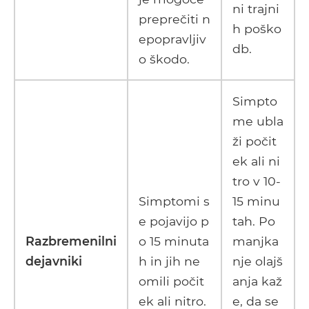
ni trajni
preprečiti n
h poško
epopravljiv
db.
o škodo.
Simpto
me ubla
ži počit
ek ali ni
tro v 10-
Simptomi s
15 minu
e pojavijo p
tah. Po
Razbremenilni
o 15 minuta
manjka
dejavniki
h in jih ne
nje olajš
omili počit
anja kaž
ek ali nitro.
e, da se