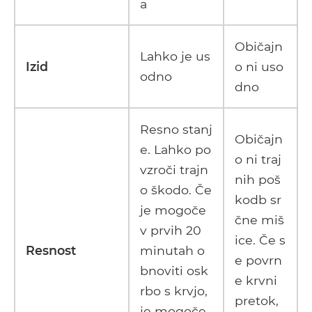
a
Običajn
Lahko je us
Izid
o ni uso
odno
dno
Resno stanj
Običajn
e. Lahko po
o ni traj
vzroči trajn
nih poš
o škodo. Če
kodb sr
je mogoče
čne miš
v prvih 20
ice. Če s
Resnost
minutah o
e povrn
bnoviti osk
e krvni
rbo s krvjo,
pretok,
je mogoče