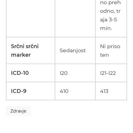
no preh
odno, tr
aja 3-5
min.
Srčni srčni
Ni priso
Sedanjost
marker
ten
ICD-10
I20
I21-I22
ICD-9
410
413
Zdravje