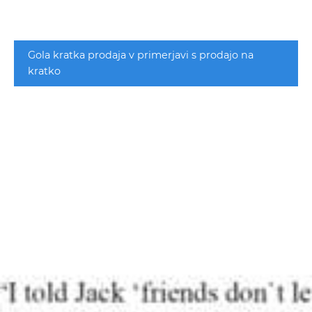
Gola kratka prodaja v primerjavi s prodajo na
kratko