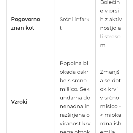
Bolečin
e v prsi
Pogovorno
Srčni infark
h z aktiv
znan kot
t
nostjo a
li streso
m
Popolna bl
okada oskr
Zmanjš
be s srčno
a se dot
mišico. Sek
ok krvi
undarna do
v srčno
Vzroki
nenadna in
mišico -
razširjena o
> mioka
viranost krv
rdna ish
nega obtok
emija.