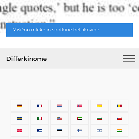
Mišično mleko in sirotkine beljakovine
Differkinome