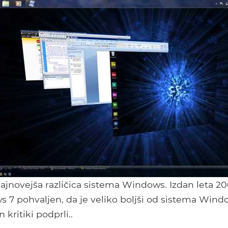
jnovejša različica sistema Windows. Izdan leta 200
7 pohvaljen, da je veliko boljši od sistema Window
 kritiki podprli..