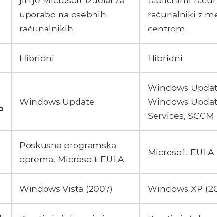
jih je Microsoft izdelal za
tabličnimi račun
uporabo na osebnih
računalniki z m
računalnikih.
centrom.
Hibridni
Hibridni
Windows Update
Windows Update
Windows Updat
a
Services, SCCM
Poskusna programska
Microsoft EULA
oprema, Microsoft EULA
Windows Vista (2007)
Windows XP (20