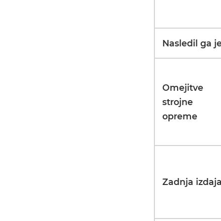
Nasledil ga j
Omejitve
strojne
opreme
Zadnja izdaj