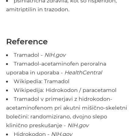
psihiatrična zdravila, kot so risperidon,
amitriptilin in trazodon.
Reference
Tramadol -
NIH.gov
Tramadol-acetaminofen peroralna
uporaba in uporaba -
HealthCentral
Wikipedia: Tramadol
Wikipedija: Hidrokodon / paracetamol
Tramadol v primerjavi z hidrokodon-
acetaminofenom pri akutni mišično-skeletni
bolečini: randomizirano, dvojno slepo
klinično preskušanje -
NIH.gov
Hidrokodon -
NIH.gov