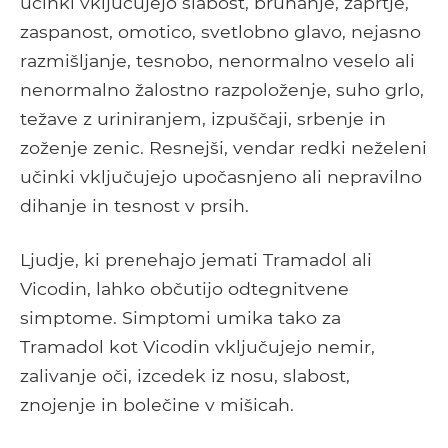
učinki vključujejo slabost, bruhanje, zaprtje,
zaspanost, omotico, svetlobno glavo, nejasno
razmišljanje, tesnobo, nenormalno veselo ali
nenormalno žalostno razpoloženje, suho grlo,
težave z uriniranjem, izpuščaji, srbenje in
zoženje zenic. Resnejši, vendar redki neželeni
učinki vključujejo upočasnjeno ali nepravilno
dihanje in tesnost v prsih.
Ljudje, ki prenehajo jemati Tramadol ali
Vicodin, lahko občutijo odtegnitvene
simptome. Simptomi umika tako za
Tramadol kot Vicodin vključujejo nemir,
zalivanje oči, izcedek iz nosu, slabost,
znojenje in bolečine v mišicah.