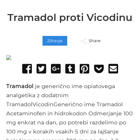
Tramadol proti Vicodinu
Zdravje
Share
Share
Tweet
Share
Post
Pin
Add
Send
on
on
to
it
to
email
Facebook
Google+
Tumblr
Pocket
Tramadol
je generično ime opiatovega
analgetika z dodatnim
TramadolVicodinGenerično ime Tramadol
Acetaminofen in hidrokodon Odmerjanje 100
mg enkrat na dan, po potrebi razdelimo po
100 mg v korakih vsakih 5 dni za lajšanje