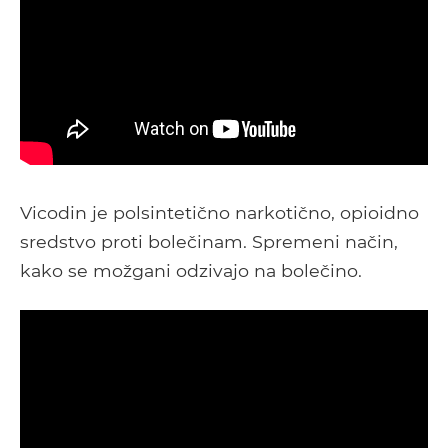
Vicodin je polsintetično narkotično, opioidno
sredstvo proti bolečinam. Spremeni način,
kako se možgani odzivajo na bolečino.