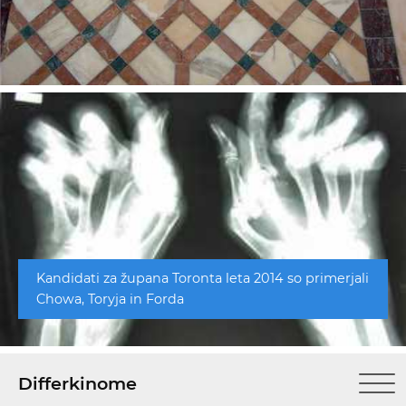
Kandidati za župana Toronta leta 2014 so primerjali
Chowa, Toryja in Forda
Differkinome