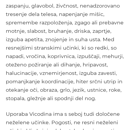
zaspanju, glavobol, živčnost, nenadzorovano
tresenje dela telesa, napenjanje mišic,
spremembe razpoloženja, zgago ali prebavne
motnje, slabost, bruhanje, driska, zaprtje,
izguba apetita, znojenje in suha usta. Med
resnejšimi stranskimi učinki, ki so redki, so
napadi, vročina, koprivnica, izpuščaji, mehurji,
oteženo požiranje ali dihanje, hripavost,
halucinacije, vznemirjenost, izguba zavesti,
pomanjkanje koordinacije, hiter srčni utrip in
otekanje oči, obraza, grlo, jezik, ustnice, roke,
stopala, gležnje ali spodnji del nog.
Uporaba Vicodina ima s seboj tudi določene
neželene učinke. Pogosti, ne resni neželeni