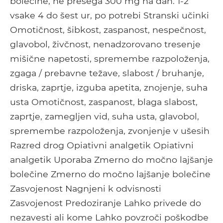
bolečine; ne presega 300 mg na dan. 1-2
vsake 4 do šest ur, po potrebi Stranski učinki
Omotičnost, šibkost, zaspanost, nespečnost,
glavobol, živčnost, nenadzorovano tresenje
mišične napetosti, spremembe razpoloženja,
zgaga / prebavne težave, slabost / bruhanje,
driska, zaprtje, izguba apetita, znojenje, suha
usta Omotičnost, zaspanost, blaga slabost,
zaprtje, zamegljen vid, suha usta, glavobol,
spremembe razpoloženja, zvonjenje v ušesih
Razred drog Opiativni analgetik Opiativni
analgetik Uporaba Zmerno do močno lajšanje
bolečine Zmerno do močno lajšanje bolečine
Zasvojenost Nagnjeni k odvisnosti
Zasvojenost Predoziranje Lahko privede do
nezavesti ali kome Lahko povzroči poškodbe