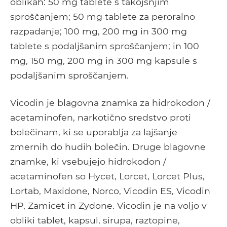
oblikah: 50 mg tablete s takojšnjim
sproščanjem; 50 mg tablete za peroralno
razpadanje; 100 mg, 200 mg in 300 mg
tablete s podaljšanim sproščanjem; in 100
mg, 150 mg, 200 mg in 300 mg kapsule s
podaljšanim sproščanjem.
Vicodin je blagovna znamka za hidrokodon /
acetaminofen, narkotično sredstvo proti
bolečinam, ki se uporablja za lajšanje
zmernih do hudih bolečin. Druge blagovne
znamke, ki vsebujejo hidrokodon /
acetaminofen so Hycet, Lorcet, Lorcet Plus,
Lortab, Maxidone, Norco, Vicodin ES, Vicodin
HP, Zamicet in Zydone. Vicodin je na voljo v
obliki tablet, kapsul, sirupa, raztopine,